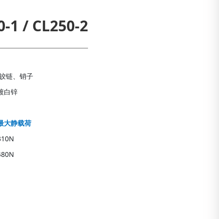
-1 / CL250-2
钢铰链、销子
镀白锌
最大静载荷
10N
80N