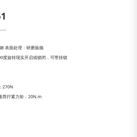
51
锈钢 表面处理：研磨振抛
90度旋转现实开启或锁闭，可带挂锁
270N
荐拧紧力矩：20N.m